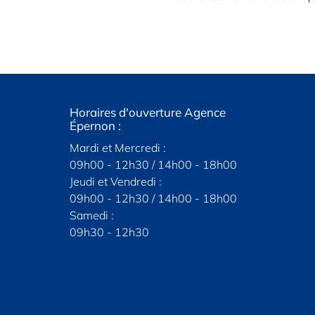
re Agence
ambouillet
Horaires d'ouverture Agence
Allianz-Epernon
Horaires d'
A
Épernon :
Maintenon :
29 rue du Grand Pont
 et vendredi :
Mardi et Mercredi :
Mardi, Mercre
 Rambouillet
28230 Épernon
09h00 - 12h30 / 14h00 - 18h00
SUR RENDE
er la carte
Afficher la carte
dez-vous
Jeudi et Vendredi :
Après-midi :
contacter
09h00 - 12h30 / 14h00 - 18h00
Samedi :
Samedi :
02 37 83 61 31
09h30 - 12h30