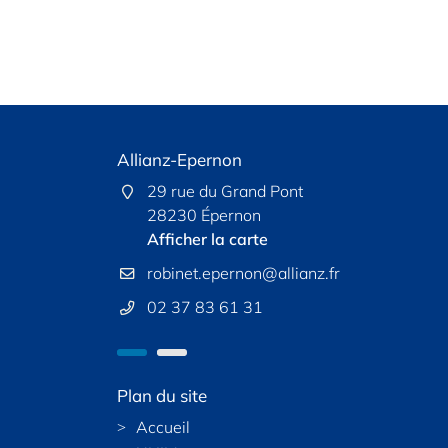
et
Allianz-Epernon
Horaires d'ouvertu
Allianz-R
Maintenon :
29 rue du Grand Pont
Mardi, Mercredi, jeudi
llet
28230 Épernon
78120
SUR RENDEZ-VOUS
te
Afficher la carte
Affich
Après-midi : sur ren
r
Nous 
Samedi :
02 37 83 61 31
Plan du site
Accueil