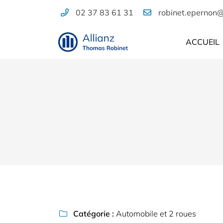
02 37 83 61 31
29 rue du Grand Pont
28230 Épernon
ACCUEIL
02 37 83 61 31
Adresse email de réception

Catégorie :
Automobile et 2 roues
