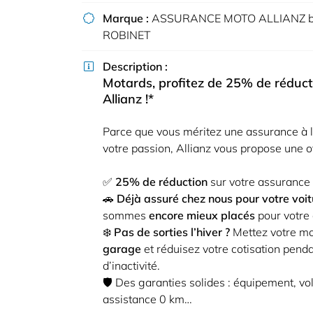
Code Captcha

Marque :
ASSURANCE MOTO ALLIANZ b

ROBINET
Rafraîchir le captcha

Description :

En cochant cette case, vous consentez à recevoir nos propositions commerc
Motards, profitez de 25% de réduct
l'adresse email indiqué ci-dessus. Vous pouvez vous désinscrire à tout mo
Allianz !*
utilisant
le formulaire de désinscription
.
Parce que vous méritez une assurance à 
Inscription
votre passion, Allianz vous propose une of
✅
25% de réduction
sur votre assurance
🚗
Déjà assuré chez nous pour votre voit
sommes
encore mieux placés
pour votre 
❄️
Pas de sorties l’hiver ?
Mettez votre m
garage
et réduisez votre cotisation penda
d’inactivité.
🛡️ Des garanties solides : équipement, vol
assistance 0 km…