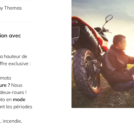
y Thomas
iales à
ion avec
ment en
la hauteur de
fre exclusive :
 moto
ure ?
Nous
deux-roues !
oto en
mode
nt les périodes
, incendie,