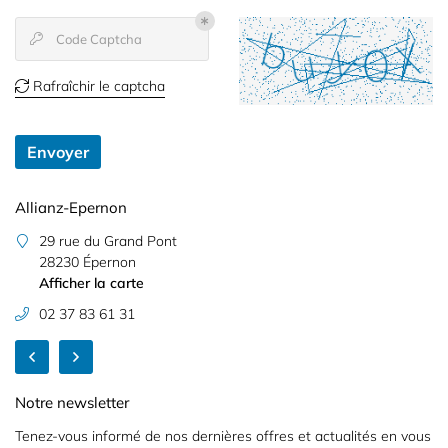
Accueil
Code Captcha

UNIM
Une questio
Rafraîchir le captcha
nce professionnels

ance particuliers
02 37 83 61 
Envoyer
re – Santé – Prévoyance
Allianz-Epernon
Al
Nos contrats
29 rue du Grand Pont
Avis
28230 Épernon
Afficher la carte
Restez infor
Actualités
02 37 83 61 31
Contact
Inscription News
Notre newsletter
Tenez-vous informé de nos dernières offres et actualités en vous