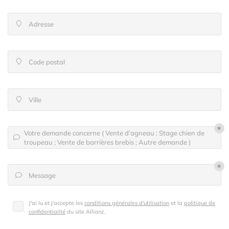
l'adresse email indiqué ci-dessus. Vous pouvez vous désinscrire à tout moment en
utilisant
le formulaire de désinscription
.
Adresse

Inscription
Code postal

Ville

Votre demande concerne ( Vente d’agneau ; Stage chien de

troupeau ; Vente de barrières brebis ; Autre demande )
Message

J'ai lu et j'accepte les
conditions générales d'utilisation
et la
politique de
confidentialité
du site
Allianz
.