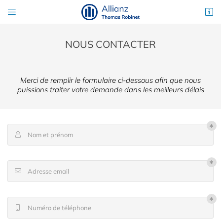


29 rue du Grand Pont
28230 Épernon
02 37 83 61 31
NOUS CONTACTER
Merci de remplir le formulaire ci-dessous afin que nous
puissions traiter votre demande dans les meilleurs délais
Nom et prénom

Adresse email de réception

Adresse email

Code Captcha

Rafraîchir le captcha

Numéro de téléphone

En cochant cette case, vous consentez à recevoir nos propositions commerciales à