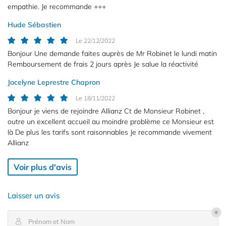
empathie. Je recommande +++
Hude Sébastien
Le 22/12/2022
Bonjour Une demande faites auprès de Mr Robinet le lundi matin
Remboursement de frais 2 jours après Je salue la réactivité
Accueil
Jocelyne Leprestre Chapron
Le 18/11/2022
UNIM
Une questio
Bonjour je viens de rejoindre Allianz Ct de Monsieur Robinet ,
nce professionnels
outre un excellent accueil au moindre problème ce Monsieur est
là De plus les tarifs sont raisonnables Je recommande vivement
ance particuliers
Allianz
02 37 83 61 
re – Santé – Prévoyance
Voir plus d'avis
Nos contrats
Laisser un avis
Avis
Restez infor
Prénom et Nom
Actualités
