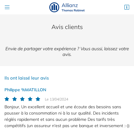


29 rue du Grand Pont
28230 Épernon
02 37 83 61 31
Avis clients
Envie de partager votre expérience ? Vous aussi, laissez votre
avis.
Ils ont laissé leur avis
Philippe %MATILLON
Adresse email de réception

Le 13/04/2024
Bonjour, Un excellent accueil et une écoute des besoins sans
Code Captcha

pousser à la consommation ni à la sur qualité. Des incidents
réglés rapidement et sans aucun problème Des tarifs très
Rafraîchir le captcha

compétitifs (un assureur n'est pas une banque et inversement :-))
En cochant cette case, vous consentez à recevoir nos propositions commerciales à