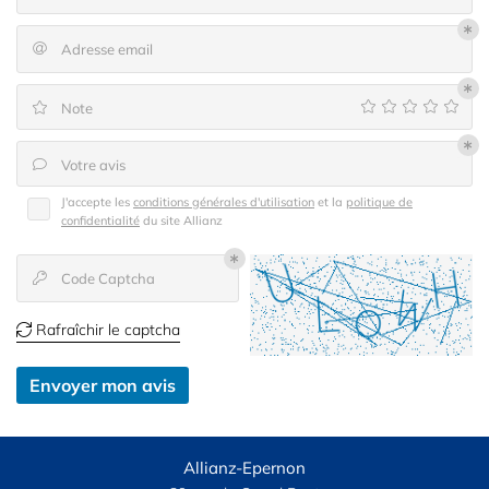
Contact
Inscription News
Adresse email

Note

Votre avis

J'accepte les
conditions générales d'utilisation
et la
politique de
confidentialité
du site
Allianz
Code Captcha

Rafraîchir le captcha

Envoyer mon avis
Allianz-Epernon