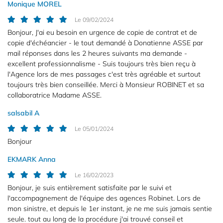
Monique MOREL
l'adresse email indiqué ci-dessus. Vous pouvez vous désinscrire à tout moment en
utilisant
le formulaire de désinscription
.
Le 09/02/2024
Bonjour, J'ai eu besoin en urgence de copie de contrat et de
Inscription
copie d'échéancier - le tout demandé à Donatienne ASSE par
mail réponses dans les 2 heures suivants ma demande -
excellent professionnalisme - Suis toujours très bien reçu à
l'Agence lors de mes passages c'est très agréable et surtout
toujours très bien conseillée. Merci à Monsieur ROBINET et sa
collaboratrice Madame ASSE.
salsabil A
Le 05/01/2024
Bonjour
EKMARK Anna
Le 16/02/2023
Bonjour, je suis entièrement satisfaite par le suivi et
l'accompagnement de l'équipe des agences Robinet. Lors de
mon sinistre, et depuis le 1er instant, je ne me suis jamais sentie
seule. tout au long de la procédure j'ai trouvé conseil et