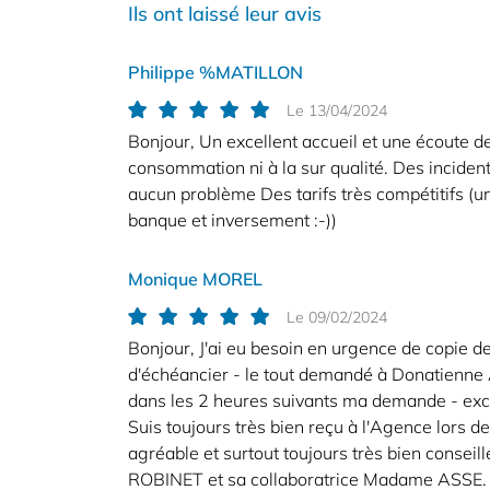
Code Captcha
Ils ont laissé leur avis

Rafraîchir le captcha

Philippe %MATILLON
Le 13/04/2024
En cochant cette case, vous consentez à recevoir nos propositions commerc
l'adresse email indiqué ci-dessus. Vous pouvez vous désinscrire à tout mo
Bonjour, Un excellent accueil et une écoute d
utilisant
le formulaire de désinscription
.
consommation ni à la sur qualité. Des inciden
aucun problème Des tarifs très compétitifs (u
Inscription
banque et inversement :-))
Monique MOREL
Le 09/02/2024
Bonjour, J'ai eu besoin en urgence de copie de
d'échéancier - le tout demandé à Donatienne
dans les 2 heures suivants ma demande - exce
Suis toujours très bien reçu à l'Agence lors d
agréable et surtout toujours très bien conseil
ROBINET et sa collaboratrice Madame ASSE.