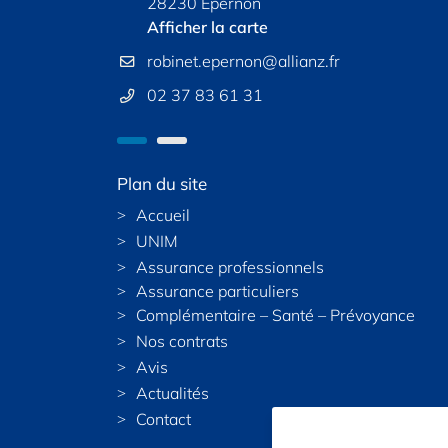
llet
28230 Épernon
78120
SUR RENDEZ-VOUS
te
Afficher la carte
Affich
Après-midi : sur ren
r
Nous 
Samedi :
02 37 83 61 31
Plan du site
Accueil
UNIM
Assurance professionnels
Assurance particuliers
Complémentaire – Santé – Prévoyance
Nos contrats
Avis
Actualités
Contact