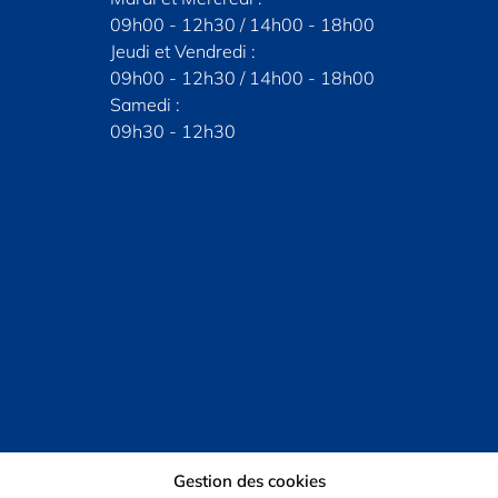
 Rambouillet
28230 Épernon
09h00 - 12h30 / 14h00 - 18h00
SUR RENDE
er la carte
Afficher la carte
dez-vous
Jeudi et Vendredi :
Après-midi :
contacter
09h00 - 12h30 / 14h00 - 18h00
Samedi :
Samedi :
02 37 83 61 31
09h30 - 12h30
Gestion des cookies