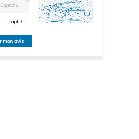
 Captcha
r le captcha
r mon avis