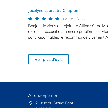
Jocelyne Leprestre Chapron
Le 18/11/2022
Bonjour je viens de rejoindre Allianz Ct de Mo
excellent accueil au moindre problème ce Mons
sont raisonnables Je recommande vivement A
Voir plus d'avis
et
Allianz-Epernon
Horaires d'ouvertu
Allianz-R
Maintenon :
29 rue du Grand Pont
Mardi, Mercredi, jeudi