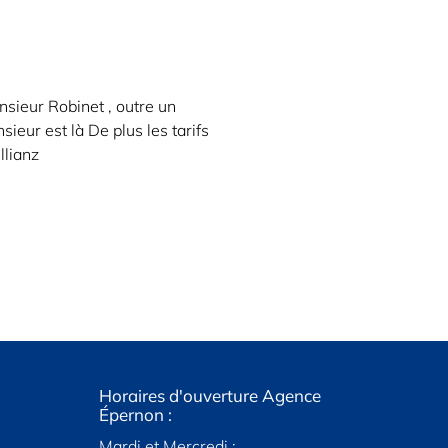
nsieur Robinet , outre un
ieur est là De plus les tarifs
llianz
re Agence
ambouillet
Horaires d'ouverture Agence
Allianz-Epernon
Horaires d'
A
Épernon :
Maintenon :
29 rue du Grand Pont
 et vendredi :
Mardi et Mercredi :
Mardi, Mercre