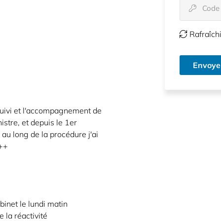
Code

Rafraîchi

Envoye
 suivi et l'accompagnement de
stre, et depuis le 1er
 au long de la procédure j'ai
+++
inet le lundi matin
 la réactivité