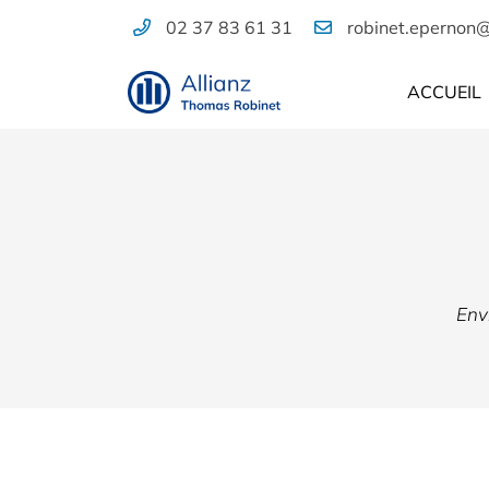
02 37 83 61 31
29 rue du Grand Pont
28230 Épernon
ACCUEIL
02 37 83 61 31
Envi
Adresse email de réception
