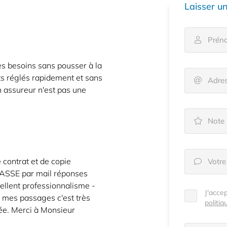
Laisser un
Prén

iales à
ment en
es besoins sans pousser à la
ts réglés rapidement et sans
Adres

n assureur n'est pas une
Note

 contrat et de copie
Votre

 ASSE par mail réponses
llent professionnalisme -
J'acce
e mes passages c'est très
politiq
lée. Merci à Monsieur